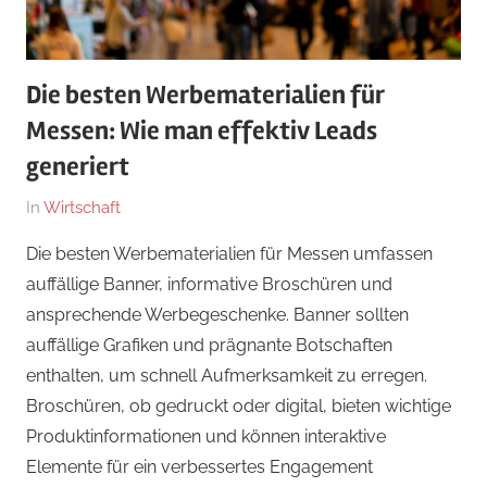
Die besten Werbematerialien für
Messen: Wie man effektiv Leads
generiert
Am
Von
In
Wirtschaft
März
Redaktion-
Die besten Werbematerialien für Messen umfassen
11,
Webthemen
auffällige Banner, informative Broschüren und
2025
ansprechende Werbegeschenke. Banner sollten
auffällige Grafiken und prägnante Botschaften
enthalten, um schnell Aufmerksamkeit zu erregen.
Broschüren, ob gedruckt oder digital, bieten wichtige
Produktinformationen und können interaktive
Elemente für ein verbessertes Engagement